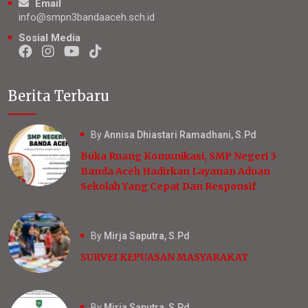
Email
info@smpn3bandaaceh.sch.id
Sosial Media
Berita Terbaru
By
Annisa Dhiastari Ramadhani, S.Pd
Buka Ruang Komunikasi, SMP Negeri 3
Banda Aceh Hadirkan Layanan Aduan
Sekolah Yang Cepat Dan Responsif
By
Mirja Saputra, S.Pd
SURVEI KEPUASAN MASYARAKAT
By
Mirja Saputra, S.Pd