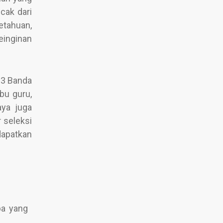
cak dari
etahuan,
einginan
 3 Banda
bu guru,
aya juga
 seleksi
dapatkan
pa yang