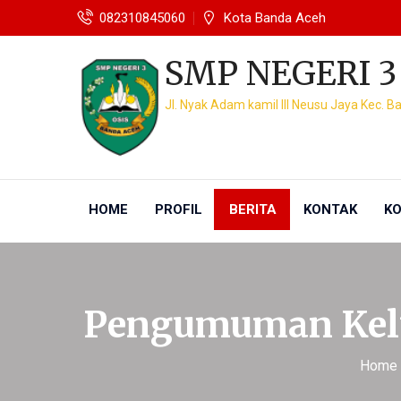
082310845060
Kota Banda Aceh
SMP NEGERI 3
Jl. Nyak Adam kamil III Neusu Jaya Kec. 
HOME
PROFIL
BERITA
KONTAK
KO
Pengumuman Kelu
Home