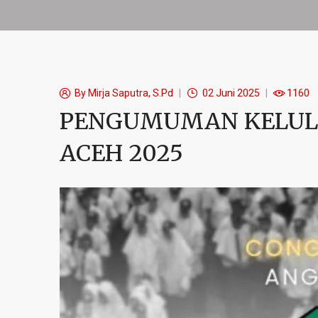
By
Mirja Saputra, S.Pd
02 Juni 2025
1160
PENGUMUMAN KELULU
ACEH 2025