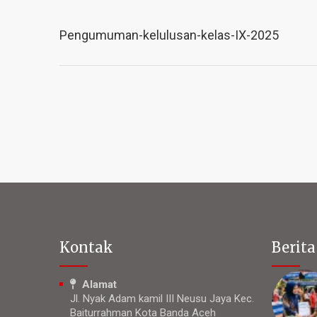
Pengumuman-kelulusan-kelas-IX-2025
Kontak
Berita
Alamat
Jl. Nyak Adam kamil III Neusu Jaya Kec.
Baiturrahman Kota Banda Aceh