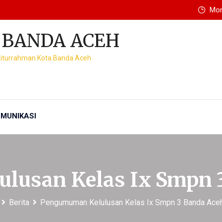
Mon 
 BANDA ACEH
Baiturrahman Kota Banda Aceh
MUNIKASI
lusan Kelas Ix Smpn 3
Berita
Pengumuman Kelulusan Kelas Ix Smpn 3 Banda Ace