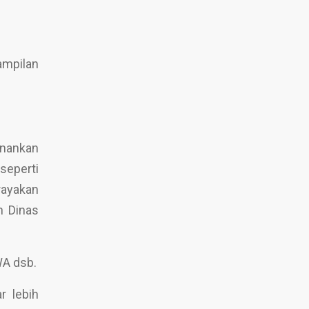
ampilan
enankan
seperti
rayakan
n Dinas
WA dsb.
r lebih