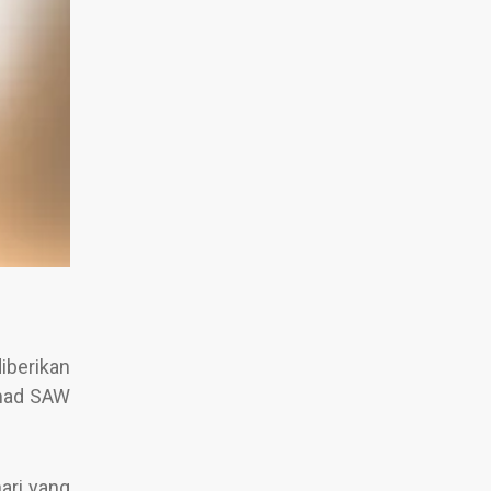
iberikan
mmad SAW
ari yang