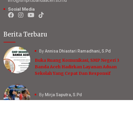
info@smpn3bandaaceh.sch.id
Sosial Media
Berita Terbaru
By
Annisa Dhiastari Ramadhani, S.Pd
Buka Ruang Komunikasi, SMP Negeri 3
Banda Aceh Hadirkan Layanan Aduan
Sekolah Yang Cepat Dan Responsif
By
Mirja Saputra, S.Pd
SURVEI KEPUASAN MASYARAKAT
By
Mirja Saputra, S.Pd