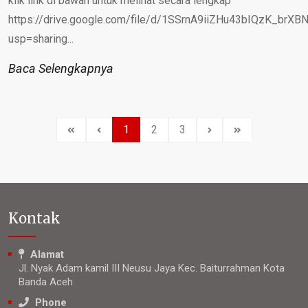
klik link di bawah untuk melihat secara lengkap
https://drive.google.com/file/d/1SSrnA9iiZHu43bIQzK_brX
usp=sharing...
Baca Selengkapnya
1
2
3
Kontak
Alamat
Jl. Nyak Adam kamil III Neusu Jaya Kec. Baiturrahman Kota
Banda Aceh
Phone