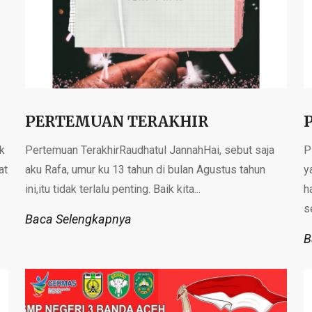
PERTEMUAN TERAKHIR
k
Pertemuan TerakhirRaudhatul JannahHai, sebut saja
P
at
aku Rafa, umur ku 13 tahun di bulan Agustus tahun
y
ini,itu tidak terlalu penting. Baik kita...
h
s
Baca Selengkapnya
B